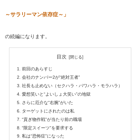
～サラリーマン依存症～」
の続編になります。
目次
前回のあらすじ
会社のナンバー2が“絶対王者”
社長も止めない（セクハラ・パワハラ・モラハラ）
愛想笑いと“よいしょ大笑い”の地獄
さらに厄介な“右腕”がいた
ターゲットにされたのは私
“貢ぎ物作戦”が当たり前の職場
“限定スイーツ”を要求する
私は“恐怖症”になった