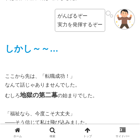
がんばるぞー
実力を発揮するぞー
しかし～～…
ここから先は、「転職成功！」
なんて話じゃありませんでした。
地獄の第二幕
むしろ
の始まりでした。
「福祉なら、今度こそ大丈夫」
――そう信じて私は飛び込みました。
ホーム
検索
トップ
サイドバー
でも待っていたのは、