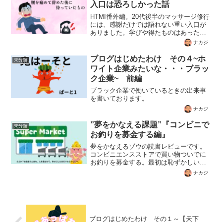
ックミニをやるというお話です。
入口は恐ろしかった話
HTMI番外編。20代後半のマッサージ修行
には、感謝だけでは語れない重い入口が
ありました。学びや得たものはあった。
でも始まりは恐ろしく、今でも「あれは
ナカジ
無い」と思っている実体験を書きまし
た。
ブログはじめたわけ その４~ホ
未分類
ワイト企業みたいな・・・ブラッ
ク企業~ 前編
ブラック企業で働いているときの出来事
を書いております。
ナカジ
”夢をかなえる課題”『コンビニで
未分類
お釣りを募金する編』
夢をかなえるゾウの読書レビューです。
コンビニエンスストアで買い物ついでに
お釣りを募金する。最初は恥ずかしい気
持ちだったが、この募金が誰かのために
ナカジ
役立てるならと思い始め定期的に行おう
と思い始めたところです。
ブログはじめたわけ その１～【天下