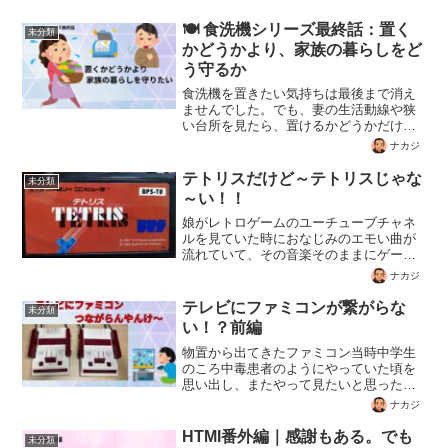
🍽️ 食洗機シリーズ最終話：置く
未分類
かどうかより、家族の暮らしをど
う守るか
食洗機を置きたい気持ちは最後まで消え
ませんでした。でも、妻の生活動線や狭
い台所を見たら、置けるかどうかだけで
は決められませんでした。食洗機を通し
ナカジ
て見えた家族の暮らしと本音を書いた最
終話です。
テトリスだけど～テトリスじゃな
未分類
～い！！
娘がレトロゲームのユーチューブチャネ
ルを見ていた時におなじみのエモい曲が
流れていて、その音楽そのままにゲーム
が出来るものっだと思い込んでいたよう
ナカジ
でした。実際にやって見たらおなじみの
曲が流れないやら、FCのドクターマリオ
テレビにファミコンが繋がらな
未分類
と操作性が違い「音も違うし、操作しづ
い！？前編
らい」との事で「もうあそばな～
い・・・」となってしまうのでした。
物置から出てきたファミコン当時中学生
のころ中毒患者のようにやっていた頃を
思い出し、またやって見たいと思ったの
ですがテレビにつながらない事が分か
ナカジ
り、やけくそで手っ取り早くファミコン
風情にふけられるニンテンドークラッシ
HTMI番外編｜感謝もある。でも
未分類